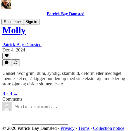
Patrick Bay Damsted
Subscribe
Sign in
Molly
Patrick Bay Damsted
Dec 4, 2024
Uanset hvor grim, dum, syndig, skamfuld, deform eller medtaget
mennesket er, så kigger hunden op med sine ekstra øjenmuskler og
store øjne og elsker sit menneske.
Read →
Comments
© 2026 Patrick Bay Damsted
·
Privacy
∙
Terms
∙
Collection notice