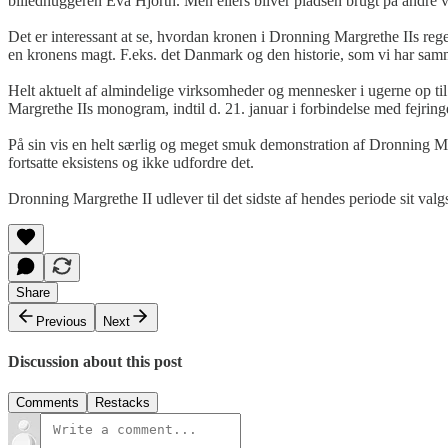
billedhuggeren Eva Hjorth. Men ellers bliver pladsen brugt på andre 
Det er interessant at se, hvordan kronen i Dronning Margrethe IIs reger
en kronens magt. F.eks. det Danmark og den historie, som vi har sam
Helt aktuelt af almindelige virksomheder og mennesker i ugerne op til 
Margrethe IIs monogram, indtil d. 21. januar i forbindelse med fejringe
På sin vis en helt særlig og meget smuk demonstration af Dronning Margr
fortsatte eksistens og ikke udfordre det.
Dronning Margrethe II udlever til det sidste af hendes periode sit va
Share
Previous
Next
Discussion about this post
Comments
Restacks