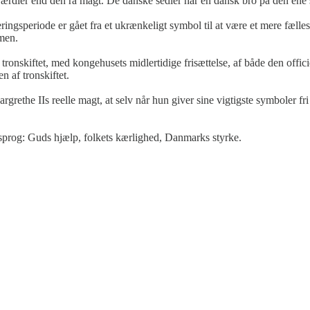
værdier end den rå magt. De danske sedler har en dansk bro på den ene
ingsperiode er gået fra et ukrænkeligt symbol til at være et mere fællesf
men.
tronskiftet, med kongehusets midlertidige frisættelse, af både den offi
n af tronskiftet.
ethe IIs reelle magt, at selv når hun giver sine vigtigste symboler fri 
lgsprog: Guds hjælp, folkets kærlighed, Danmarks styrke.