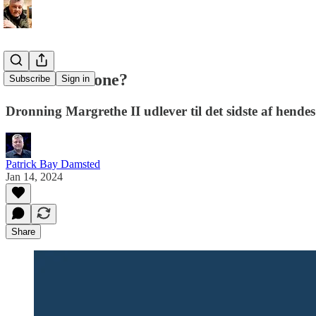
Plat eller krone?
Subscribe
Sign in
Dronning Margrethe II udlever til det sidste af hende
Patrick Bay Damsted
Jan 14, 2024
Share