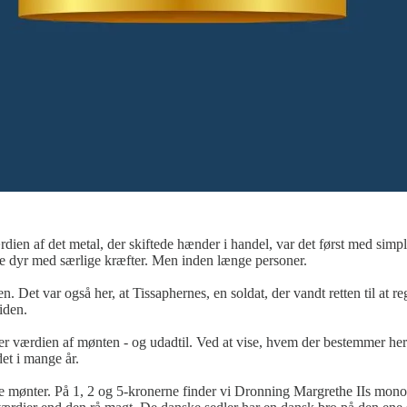
dien af det metal, der skiftede hænder i handel, var det først med simp
rke dyr med særlige kræfter. Men inden længe personer.
. Det var også her, at Tissaphernes, en soldat, der vandt retten til at r
iden.
erer værdien af mønten - og udadtil. Ved at vise, hvem der bestemmer he
det i mange år.
ke mønter. På 1, 2 og 5-kronerne finder vi Dronning Margrethe IIs mon