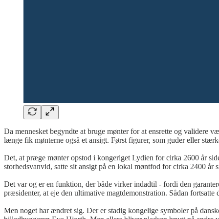
Da mennesket begyndte at bruge mønter for at ensrette og validere vær
længe fik mønterne også et ansigt. Først figurer, som guder eller stæ
Det, at præge mønter opstod i kongeriget Lydien for cirka 2600 år siden
storhedsvanvid, satte sit ansigt på en lokal møntfod for cirka 2400 år s
Det var og er en funktion, der både virker indadtil - fordi den garant
præsidenter, at eje den ultimative magtdemonstration. Sådan fortsatte 
Men noget har ændret sig. Der er stadig kongelige symboler på dans