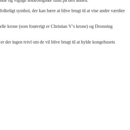
 side og vigtige arkæologiske fund på den anden.
olkeligt symbol, der kan bære at blive brugt til at vise andre værdier
cielle krone (som forøvrigt er Christian V’s krone) og Dronning
er der ingen tvivl om de vil blive brugt til at hylde kongehusets