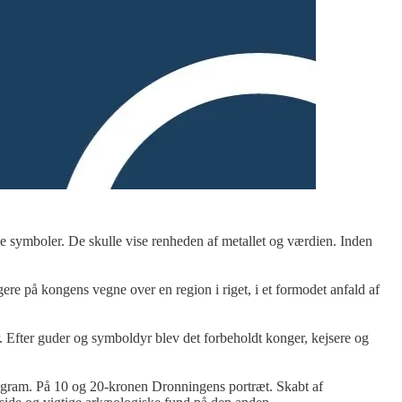
le symboler. De skulle vise renheden af metallet og værdien. Inden
egere på kongens vegne over en region i riget, i et formodet anfald af
r. Efter guder og symboldyr blev det forbeholdt konger, kejsere og
ogram. På 10 og 20-kronen Dronningens portræt. Skabt af